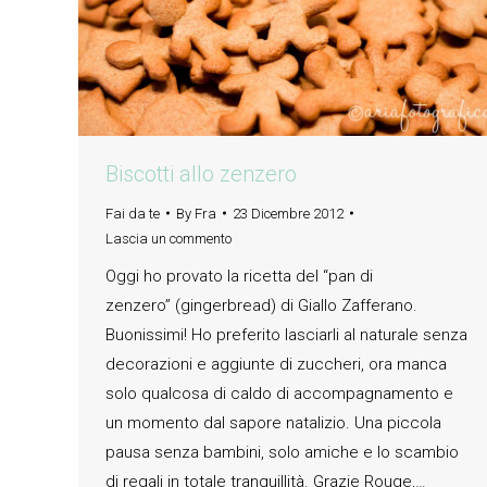
Biscotti allo zenzero
Fai da te
By
Fra
23 Dicembre 2012
Lascia un commento
Oggi ho provato la ricetta del “pan di
zenzero” (gingerbread) di Giallo Zafferano.
Buonissimi! Ho preferito lasciarli al naturale senza
decorazioni e aggiunte di zuccheri, ora manca
solo qualcosa di caldo di accompagnamento e
un momento dal sapore natalizio. Una piccola
pausa senza bambini, solo amiche e lo scambio
di regali in totale tranquillità. Grazie Rouge,…