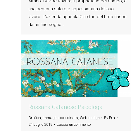
Milano. Davide Ravera, il proprietario del campo, è
una persona solare e appassionata del suo
lavoro. L’azienda agricola Giardino del Loto nasce
da un mio sogno…
Rossana Catanese Psicologa
Grafica
,
Immagine coordinata
,
Web design
By
Fra
24 Luglio 2019
Lascia un commento