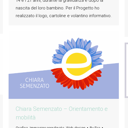
14 e i 21 anni, durante la gravidanza e dopo la
nascita del loro bambino. Per il Progetto ho
realizzato il logo, cartoline e volantino informativo.
Chiara Semenzato – Orientamento e
mobilità
Grafica
,
Immagine coordinata
,
Web design
By
Fra