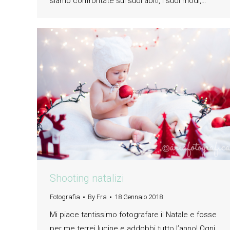
siamo confrontate sui suoi abiti, i suoi modi,…
Shooting natalizi
Fotografia
By
Fra
18 Gennaio 2018
Mi piace tantissimo fotografare il Natale e fosse
per me terrei lucine e addobbi tutto l’anno! Ogni