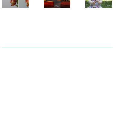
o con lo
Jpeg
di
smartphone?
Alice
12
Ottobre
2 Marzo 2014
19
2013
Giugn
2013