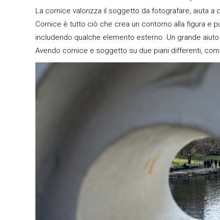
La cornice valorizza il soggetto da fotografare, aiuta 
Cornice è tutto ciò che crea un contorno alla figura e pu
includendo qualche elemento esterno. Un grande aiuto so
Avendo cornice e soggetto su due piani differenti, come 