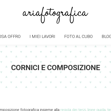
OSA OFFRO
I MIEI LAVORI
FOTO AL CUBO
BLO
OSA OFFRO
I MIEI LAVORI
FOTO AL CUBO
BLO
CORNICI E COMPOSIZIONE
omposizione fotografica insieme alla
regola dei terzi
,
linee guida
,
te