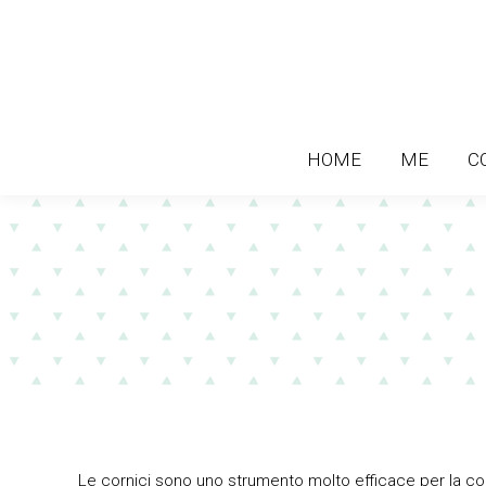
HOME
ME
C
HOME
ME
C
Le cornici sono uno strumento molto efficace per la c