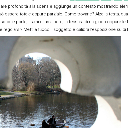
a dare profondità alla scena e aggiunge un contesto mostrando elem
ò essere totale oppure parziale. Come trovarle? Alza la testa, guard
no le porte, i rami di un albero, la fessura di un gioco oppure le 
regolarsi? Metti a fuoco il soggetto e calibra l’esposizione su di l