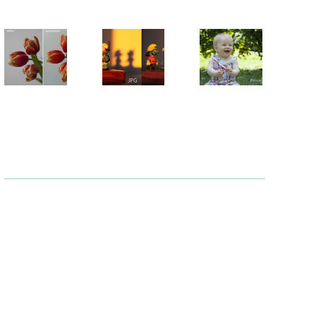
Fotografare
Raw
7
con la reflex
vs
mesi
o con lo
Jpeg
di
smartphone?
Alice
12
Ottobre
2 Marzo 2014
19
2013
Giugn
2013