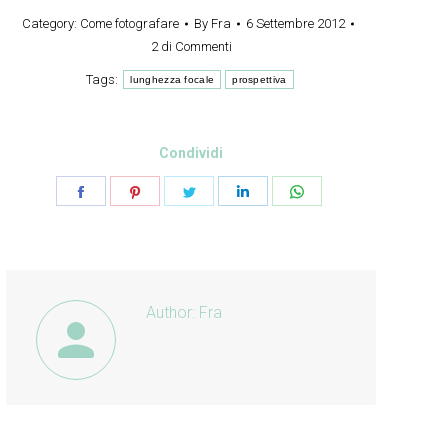
Category:
Come fotografare
By
Fra
6 Settembre 2012
2 di Commenti
Tags:
lunghezza focale
prospettiva
Condividi
Share
Share
Share
Share
Share
on
on
on
on
on
Facebook
Pinterest
Twitter
LinkedIn
WhatsApp
Author:
Fra