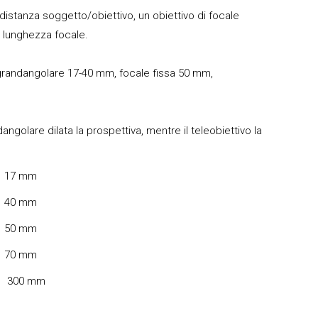
di distanza soggetto/obiettivo, un obiettivo di focale
a lunghezza focale.
o: grandangolare 17-40 mm, focale fissa 50 mm,
golare dilata la prospettiva, mentre il teleobiettivo la
17 mm
40 mm
50 mm
70 mm
300 mm