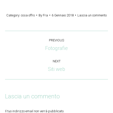
Category:
cosa offro
By
Fra
6 Gennaio 2018
Lascia un commento
Project
PREVIOUS
navigation
Fotografie
Previous
project:
NEXT
Siti web
Next
project:
Lascia un commento
Il tuo indirizzo email non verrà pubblicato.