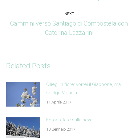
post:
NEXT
Cammini verso Santiago di Compostela con
Next
Caterina Lazzarini
post:
Related Posts
Ciliegi in fiore: vorrei il Giappone, ma
scelgo Vignola
11 Aprile 2017
Fotografare sulla neve
10 Gennaio 2017