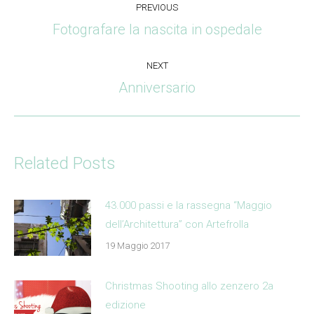
PREVIOUS
navigation
Fotografare la nascita in ospedale
Previous
post:
NEXT
Anniversario
Next
post:
Related Posts
43.000 passi e la rassegna “Maggio
dell’Architettura” con Artefrolla
19 Maggio 2017
Christmas Shooting allo zenzero 2a
edizione