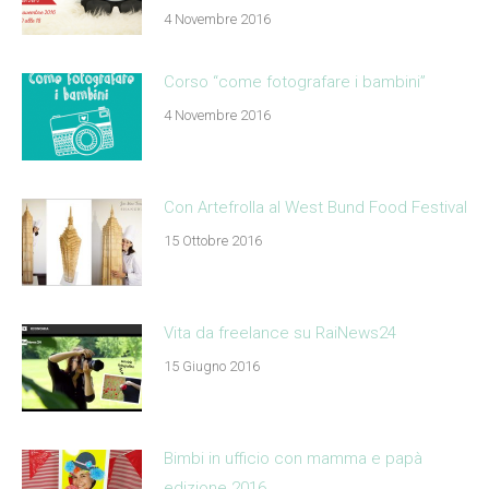
4 Novembre 2016
Corso “come fotografare i bambini”
4 Novembre 2016
Con Artefrolla al West Bund Food Festival
15 Ottobre 2016
Vita da freelance su RaiNews24
15 Giugno 2016
Bimbi in ufficio con mamma e papà
edizione 2016